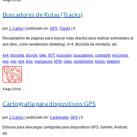
Buscadores de Rutas (Tracks)
por
J. Carlos
|
publicado en:
GPS
,
Tracks
|
0
Recopilatorio de páginas para buscar rutas (tracks) para realizar actividades al
aire libre, como senderismo (trekking), 4×4, Bicicleta de montaña, etc.
4x4
,
bicicleta
,
bicycle
,
bike
,
BTT
,
buscador
,
buscadores
,
compartir
,
encontrar
,
gps
,
gpx
,
kml
,
kmz
,
marruecos
,
MTB
,
rutas
,
senderismo
,
tracks
,
trekking
4
Ago 2016
Cartografía para dispositivos GPS
por
J. Carlos
|
publicado en:
Cartografía
,
GPS
|
0
Enlaces para descargar cartografía para dispositivos GPS. Garmin, Android,
etc.