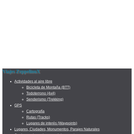
Viajes ZeppelinuX
Actividades al aire libre
Bicicleta de Montaña (BTT)
Todoterrono (4x4)
Senderismo (Trekking)
GPS
Cartografía
Rutas (Tracks)
Lugares de interés (Waypoints)
Lugares, Ciudades, Monumentos, Parajes Naturales