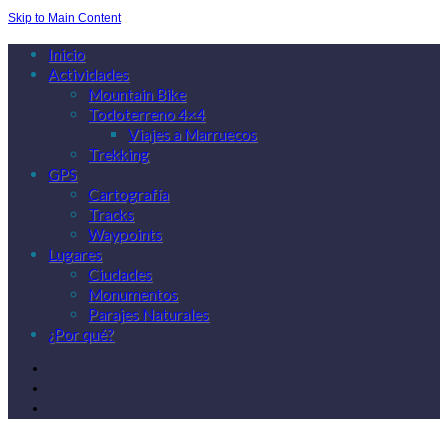
Skip to Main Content
Inicio
Actividades
Mountain Bike
Todoterreno 4×4
Viajes a Marruecos
Trekking
GPS
Cartografía
Tracks
Waypoints
Lugares
Ciudades
Monumentos
Parajes Naturales
¿Por qué?