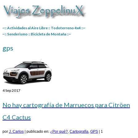
~:: Actividades al Aire Libre :: Todoterreno 4x4 ::~
~:: Senderismo :: Bicicleta de Montaña ::~
gps
4
Sep 2017
No hay cartografía de Marruecos para Citröen
C4 Cactus
por
J. Carlos
|
publicado en:
¿Por qué?
,
Cartografía
,
GPS
|
1