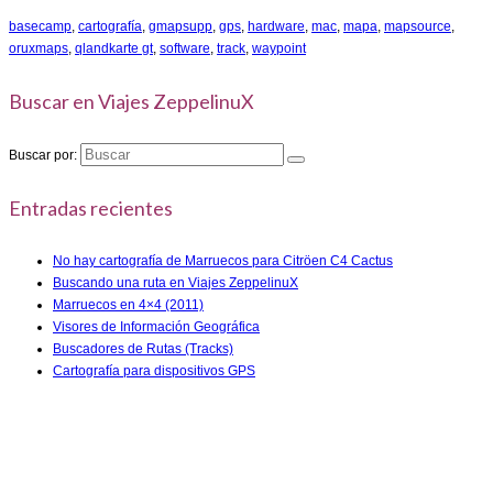
basecamp
,
cartografía
,
gmapsupp
,
gps
,
hardware
,
mac
,
mapa
,
mapsource
,
oruxmaps
,
qlandkarte gt
,
software
,
track
,
waypoint
Buscar en Viajes ZeppelinuX
Buscar por:
Entradas recientes
No hay cartografía de Marruecos para Citröen C4 Cactus
Buscando una ruta en Viajes ZeppelinuX
Marruecos en 4×4 (2011)
Visores de Información Geográfica
Buscadores de Rutas (Tracks)
Cartografía para dispositivos GPS