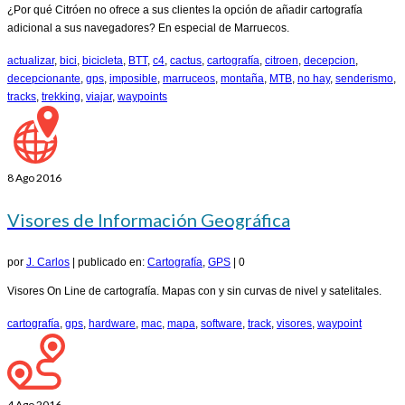
¿Por qué Citróen no ofrece a sus clientes la opción de añadir cartografía
adicional a sus navegadores? En especial de Marruecos.
actualizar
,
bici
,
bicicleta
,
BTT
,
c4
,
cactus
,
cartografía
,
citroen
,
decepcion
,
decepcionante
,
gps
,
imposible
,
marruceos
,
montaña
,
MTB
,
no hay
,
senderismo
,
tracks
,
trekking
,
viajar
,
waypoints
8
Ago 2016
Visores de Información Geográfica
por
J. Carlos
|
publicado en:
Cartografía
,
GPS
|
0
Visores On Line de cartografía. Mapas con y sin curvas de nivel y satelitales.
cartografía
,
gps
,
hardware
,
mac
,
mapa
,
software
,
track
,
visores
,
waypoint
4
Ago 2016