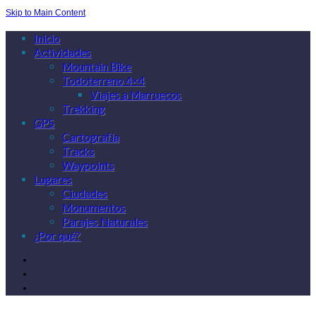
Skip to Main Content
Inicio
Actividades
Mountain Bike
Todoterreno 4×4
Viajes a Marruecos
Trekking
GPS
Cartografía
Tracks
Waypoints
Lugares
Ciudades
Monumentos
Parajes Naturales
¿Por qué?