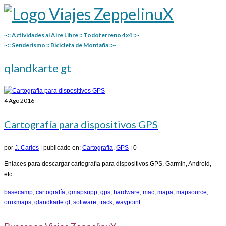
~:: Actividades al Aire Libre :: Todoterreno 4x4 ::~
~:: Senderismo :: Bicicleta de Montaña ::~
qlandkarte gt
4
Ago 2016
Cartografía para dispositivos GPS
por
J. Carlos
|
publicado en:
Cartografía
,
GPS
|
0
Enlaces para descargar cartografía para dispositivos GPS. Garmin, Android,
etc.
basecamp
,
cartografía
,
gmapsupp
,
gps
,
hardware
,
mac
,
mapa
,
mapsource
,
oruxmaps
,
qlandkarte gt
,
software
,
track
,
waypoint