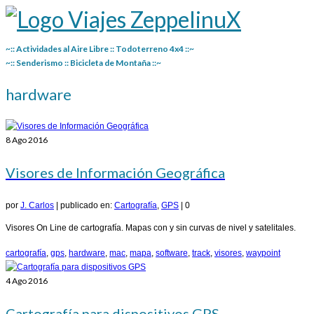
~:: Actividades al Aire Libre :: Todoterreno 4x4 ::~
~:: Senderismo :: Bicicleta de Montaña ::~
hardware
8
Ago 2016
Visores de Información Geográfica
por
J. Carlos
|
publicado en:
Cartografía
,
GPS
|
0
Visores On Line de cartografía. Mapas con y sin curvas de nivel y satelitales.
cartografía
,
gps
,
hardware
,
mac
,
mapa
,
software
,
track
,
visores
,
waypoint
4
Ago 2016
Cartografía para dispositivos GPS