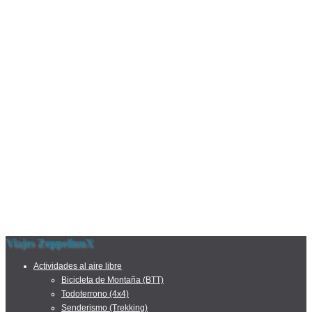
Viajes ZeppelinuX
Actividades al aire libre
Bicicleta de Montaña (BTT)
Todoterrono (4x4)
Senderismo (Trekking)