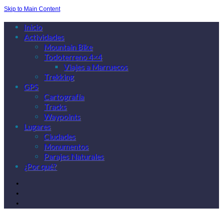
Skip to Main Content
Inicio
Actividades
Mountain Bike
Todoterreno 4×4
Viajes a Marruecos
Trekking
GPS
Cartografía
Tracks
Waypoints
Lugares
Ciudades
Monumentos
Parajes Naturales
¿Por qué?