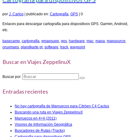
por
J. Carlos
|
publicado en:
Cartografía
,
GPS
|
0
Enlaces para descargar cartografía para dispositivos GPS. Garmin, Android,
etc.
basecamp
,
cartografía
,
gmapsupp
,
gps
,
hardware
,
mac
,
mapa
,
mapsource
,
oruxmaps
,
qlandkarte gt
,
software
,
track
,
waypoint
Buscar en Viajes ZeppelinuX
Buscar por:
Entradas recientes
No hay cartografía de Marruecos para Citröen C4 Cactus
Buscando una ruta en Viajes ZeppelinuX
Marruecos en 4×4 (2011)
Visores de Información Geográfica
Buscadores de Rutas (Tracks)
Cartografía para dispositivos GPS