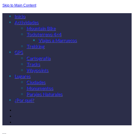
Skip to Main Content
Inicio
Actividades
Mountain Bike
Todoterreno 4×4
Viajes a Marruecos
Trekking
GPS
Cartografía
Tracks
Waypoints
Lugares
Ciudades
Monumentos
Parajes Naturales
¿Por qué?