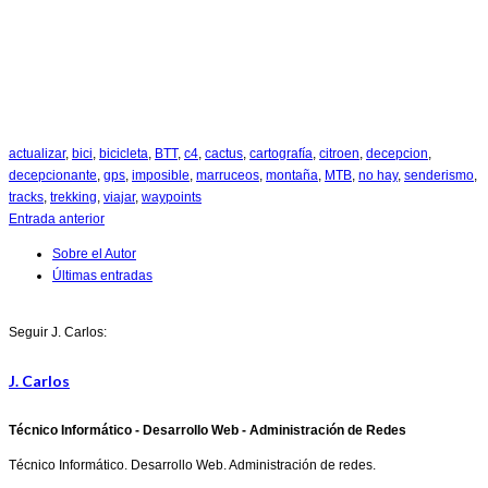
actualizar
,
bici
,
bicicleta
,
BTT
,
c4
,
cactus
,
cartografía
,
citroen
,
decepcion
,
decepcionante
,
gps
,
imposible
,
marruceos
,
montaña
,
MTB
,
no hay
,
senderismo
,
tracks
,
trekking
,
viajar
,
waypoints
Entrada anterior
Sobre el Autor
Últimas entradas
Seguir J. Carlos:
J. Carlos
Técnico Informático - Desarrollo Web - Administración de Redes
Técnico Informático. Desarrollo Web. Administración de redes.