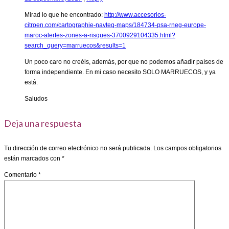
Mirad lo que he encontrado:
http://www.accesorios-
citroen.com/cartographie-navteq-maps/184734-psa-rneg-europe-
maroc-alertes-zones-a-risques-3700929104335.html?
search_query=marruecos&results=1
Un poco caro no creéis, además, por que no podemos añadir países de
forma independiente. En mi caso necesito SOLO MARRUECOS, y ya
está.
Saludos
Deja una respuesta
Tu dirección de correo electrónico no será publicada.
Los campos obligatorios
están marcados con
*
Comentario
*