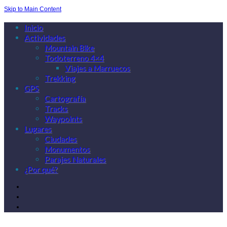
Skip to Main Content
Inicio
Actividades
Mountain Bike
Todoterreno 4×4
Viajes a Marruecos
Trekking
GPS
Cartografía
Tracks
Waypoints
Lugares
Ciudades
Monumentos
Parajes Naturales
¿Por qué?