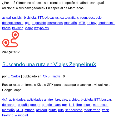
¿Por qué Citróen no ofrece a sus clientes la opción de añadir cartografía
adicional a sus navegadores? En especial de Marruecos.
actualizar
,
bici
,
bicicleta
,
BTT
,
c4
,
cactus
,
cartografía
,
citroen
,
decepcion
,
decepcionante
,
gps
,
imposible
,
marruceos
,
montaña
,
MTB
,
no hay
,
senderismo
,
tracks
,
trekking
,
viajar
,
waypoints
20
Ago 2017
Buscando una ruta en Viajes ZeppelinuX
por
J. Carlos
|
publicado en:
GPS
,
Tracks
|
0
Buscar rutas en formato KML o GPX para descargar el archivo o visualizar en
Google Maps.
4x4
,
actividades
,
actividades al aire libre
,
aire
,
archivo
,
bicicleta
,
BTT
,
buscar
,
descargar
,
españa
,
google
,
google maps
,
gpx
,
kml
,
libre
,
maps
,
marruecos
,
montaña
,
MTB
,
mundo
,
off road
,
punto
,
ruta
,
senderismo
,
todoterreno
,
track
,
trekking
,
waypoint