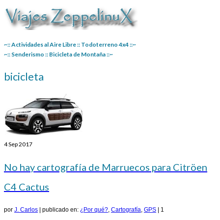
~:: Actividades al Aire Libre :: Todoterreno 4x4 ::~
~:: Senderismo :: Bicicleta de Montaña ::~
bicicleta
4
Sep 2017
No hay cartografía de Marruecos para Citröen
C4 Cactus
por
J. Carlos
|
publicado en:
¿Por qué?
,
Cartografía
,
GPS
|
1