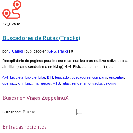
4
Ago 2016
Buscadores de Rutas (Tracks)
por
J. Carlos
|
publicado en:
GPS
,
Tracks
|
0
Recopilatorio de páginas para buscar rutas (tracks) para realizar actividades al
aire libre, como senderismo (trekking), 4×4, Bicicleta de montaña, etc.
4x4
,
bicicleta
,
bicycle
,
bike
,
BTT
,
buscador
,
buscadores
,
compartir
,
encontrar
,
gps
,
gpx
,
kml
,
kmz
,
marruecos
,
MTB
,
rutas
,
senderismo
,
tracks
,
trekking
Buscar en Viajes ZeppelinuX
Buscar por:
Entradas recientes