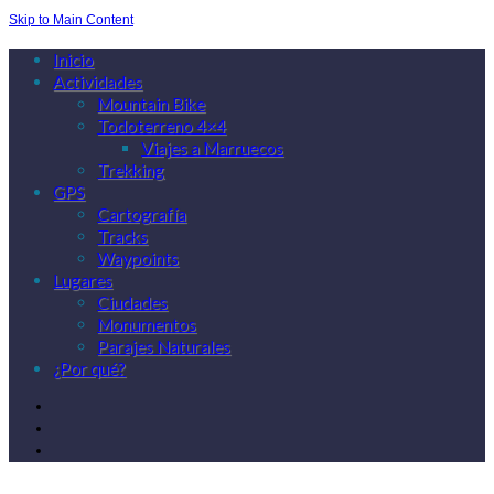
Skip to Main Content
Inicio
Actividades
Mountain Bike
Todoterreno 4×4
Viajes a Marruecos
Trekking
GPS
Cartografía
Tracks
Waypoints
Lugares
Ciudades
Monumentos
Parajes Naturales
¿Por qué?