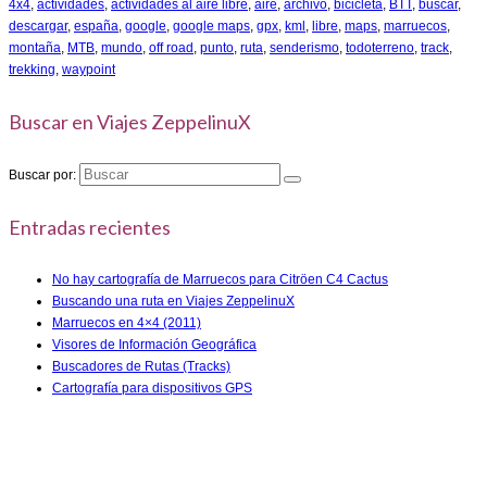
4x4
,
actividades
,
actividades al aire libre
,
aire
,
archivo
,
bicicleta
,
BTT
,
buscar
,
descargar
,
españa
,
google
,
google maps
,
gpx
,
kml
,
libre
,
maps
,
marruecos
,
montaña
,
MTB
,
mundo
,
off road
,
punto
,
ruta
,
senderismo
,
todoterreno
,
track
,
trekking
,
waypoint
Buscar en Viajes ZeppelinuX
Buscar por:
Entradas recientes
No hay cartografía de Marruecos para Citröen C4 Cactus
Buscando una ruta en Viajes ZeppelinuX
Marruecos en 4×4 (2011)
Visores de Información Geográfica
Buscadores de Rutas (Tracks)
Cartografía para dispositivos GPS