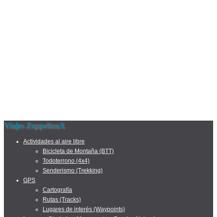
Viajes ZeppelinuX
Actividades al aire libre
Bicicleta de Montaña (BTT)
Todoterrono (4x4)
Senderismo (Trekking)
GPS
Cartografía
Rutas (Tracks)
Lugares de interés (Waypoints)