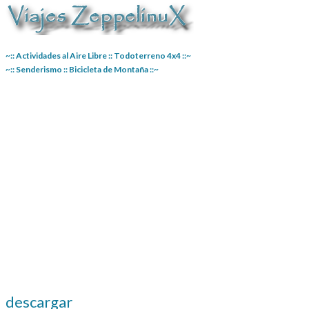
~:: Actividades al Aire Libre :: Todoterreno 4x4 ::~
~:: Senderismo :: Bicicleta de Montaña ::~
descargar