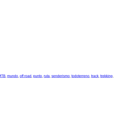
MTB
,
mundo
,
off road
,
punto
,
ruta
,
senderismo
,
todoterreno
,
track
,
trekking
,