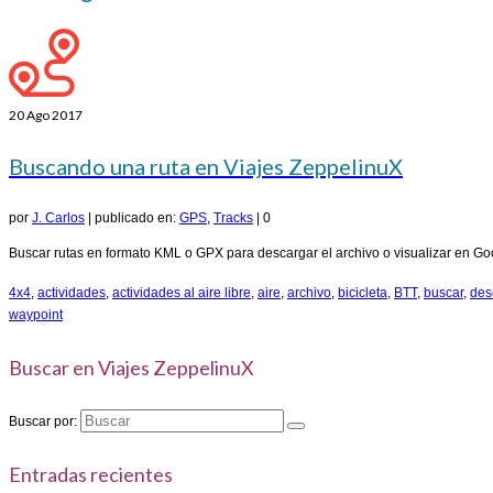
20
Ago 2017
Buscando una ruta en Viajes ZeppelinuX
por
J. Carlos
|
publicado en:
GPS
,
Tracks
|
0
Buscar rutas en formato KML o GPX para descargar el archivo o visualizar en G
4x4
,
actividades
,
actividades al aire libre
,
aire
,
archivo
,
bicicleta
,
BTT
,
buscar
,
des
waypoint
Buscar en Viajes ZeppelinuX
Buscar por:
Entradas recientes