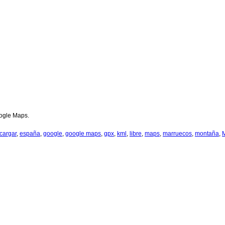
oogle Maps.
cargar
,
españa
,
google
,
google maps
,
gpx
,
kml
,
libre
,
maps
,
marruecos
,
montaña
,