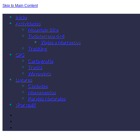
Skip to Main Content
Inicio
Actividades
Mountain Bike
Todoterreno 4×4
Viajes a Marruecos
Trekking
GPS
Cartografía
Tracks
Waypoints
Lugares
Ciudades
Monumentos
Parajes Naturales
¿Por qué?