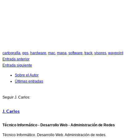
cartografía
,
gps
,
hardware
,
mac
,
mapa
,
software
,
track
,
visores
,
waypoint
Entrada anterior
Entrada siguiente
Sobre el Autor
Últimas entradas
Seguir J. Carlos:
J. Carlos
Técnico Informático - Desarrollo Web - Administración de Redes
Técnico Informático. Desarrollo Web. Administración de redes.