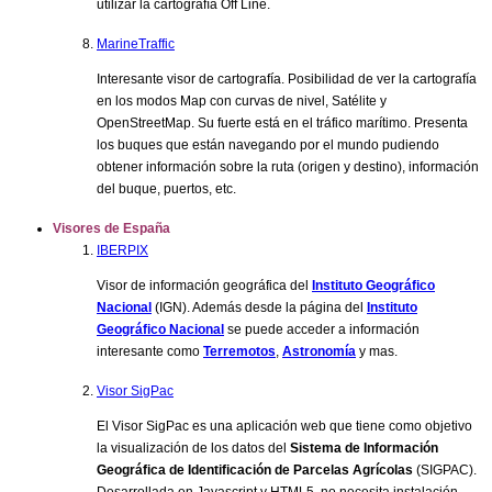
utilizar la cartografía Off Line.
MarineTraffic
Interesante visor de cartografía. Posibilidad de ver la cartografía
en los modos Map con curvas de nivel, Satélite y
OpenStreetMap. Su fuerte está en el tráfico marítimo. Presenta
los buques que están navegando por el mundo pudiendo
obtener información sobre la ruta (origen y destino), información
del buque, puertos, etc.
Visores de España
IBERPIX
Visor de información geográfica del
Instituto Geográfico
Nacional
(IGN). Además desde la página del
Instituto
Geográfico Nacional
se puede acceder a información
interesante como
Terremotos
,
Astronomía
y mas.
Visor SigPac
El Visor SigPac es una aplicación web que tiene como objetivo
la visualización de los datos del
Sistema de Información
Geográfica de Identificación de Parcelas Agrícolas
(SIGPAC).
Desarrollada en Javascript y HTML5, no necesita instalación