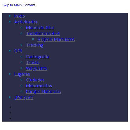
Skip to Main Content
Inicio
Actividades
Mountain Bike
Todoterreno 4×4
Viajes a Marruecos
Trekking
GPS
Cartografía
Tracks
Waypoints
Lugares
Ciudades
Monumentos
Parajes Naturales
¿Por qué?