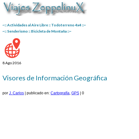
~:: Actividades al Aire Libre :: Todoterreno 4x4 ::~
~:: Senderismo :: Bicicleta de Montaña ::~
8
Ago 2016
Visores de Información Geográfica
por
J. Carlos
|
publicado en:
Cartografía
,
GPS
|
0