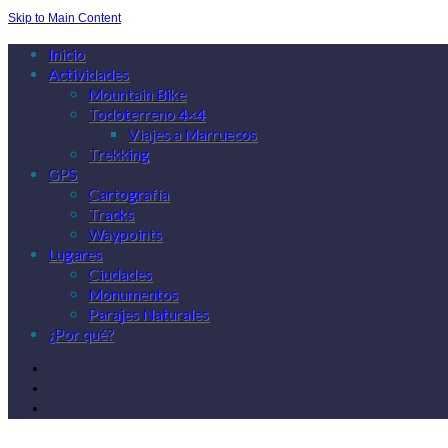
Skip to Main Content
Inicio
Actividades
Mountain Bike
Todoterreno 4×4
Viajes a Marruecos
Trekking
GPS
Cartografía
Tracks
Waypoints
Lugares
Ciudades
Monumentos
Parajes Naturales
¿Por qué?