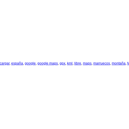
cargar
,
españa
,
google
,
google maps
,
gpx
,
kml
,
libre
,
maps
,
marruecos
,
montaña
,