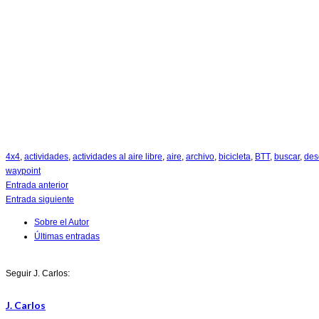
4x4
,
actividades
,
actividades al aire libre
,
aire
,
archivo
,
bicicleta
,
BTT
,
buscar
,
des
waypoint
Entrada anterior
Entrada siguiente
Sobre el Autor
Últimas entradas
Seguir J. Carlos:
J. Carlos