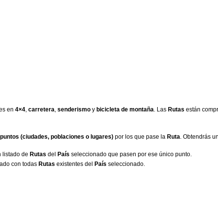
des en
4×4
,
carretera
,
senderismo
y
bicicleta de montaña
. Las
Rutas
están compr
puntos (ciudades, poblaciones o lugares)
por los que pase la
Ruta
. Obtendrás un
n listado de
Rutas
del
País
seleccionado que pasen por ese único punto.
stado con todas
Rutas
existentes del
País
seleccionado.