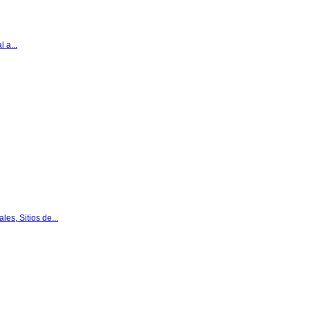
 a...
es, Sitios de...