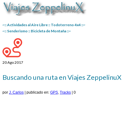
~:: Actividades al Aire Libre :: Todoterreno 4x4 ::~
~:: Senderismo :: Bicicleta de Montaña ::~
20
Ago 2017
Buscando una ruta en Viajes ZeppelinuX
por
J. Carlos
|
publicado en:
GPS
,
Tracks
|
0