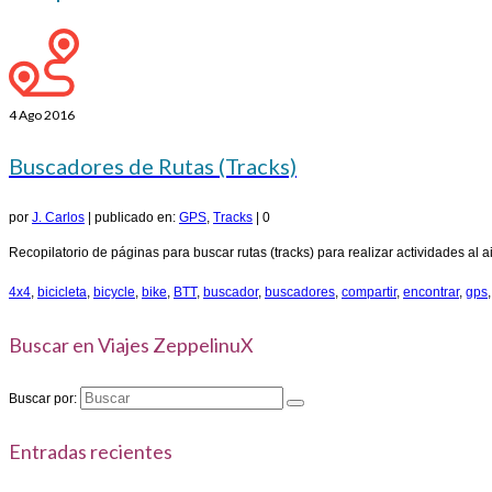
4
Ago 2016
Buscadores de Rutas (Tracks)
por
J. Carlos
|
publicado en:
GPS
,
Tracks
|
0
Recopilatorio de páginas para buscar rutas (tracks) para realizar actividades al a
4x4
,
bicicleta
,
bicycle
,
bike
,
BTT
,
buscador
,
buscadores
,
compartir
,
encontrar
,
gps
Buscar en Viajes ZeppelinuX
Buscar por:
Entradas recientes