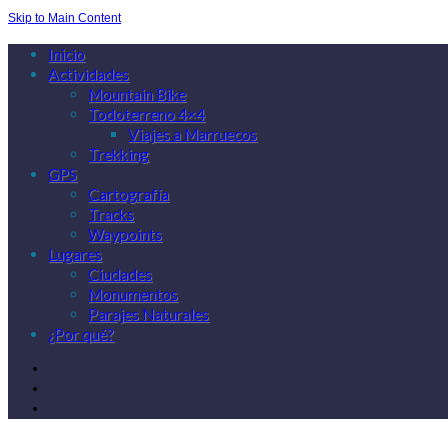
Skip to Main Content
Inicio
Actividades
Mountain Bike
Todoterreno 4×4
Viajes a Marruecos
Trekking
GPS
Cartografía
Tracks
Waypoints
Lugares
Ciudades
Monumentos
Parajes Naturales
¿Por qué?