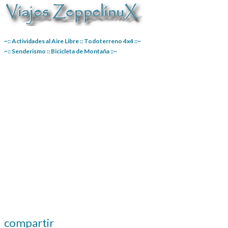
~:: Actividades al Aire Libre :: Todoterreno 4x4 ::~
~:: Senderismo :: Bicicleta de Montaña ::~
compartir