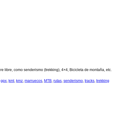
ire libre, como senderismo (trekking), 4×4, Bicicleta de montaña, etc.
,
gpx
,
kml
,
kmz
,
marruecos
,
MTB
,
rutas
,
senderismo
,
tracks
,
trekking