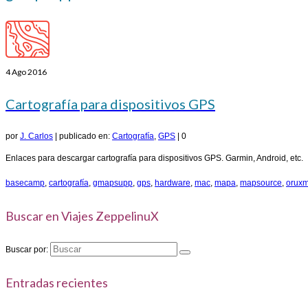
4
Ago 2016
Cartografía para dispositivos GPS
por
J. Carlos
|
publicado en:
Cartografía
,
GPS
|
0
Enlaces para descargar cartografía para dispositivos GPS. Garmin, Android, etc.
basecamp
,
cartografía
,
gmapsupp
,
gps
,
hardware
,
mac
,
mapa
,
mapsource
,
orux
Buscar en Viajes ZeppelinuX
Buscar por:
Entradas recientes