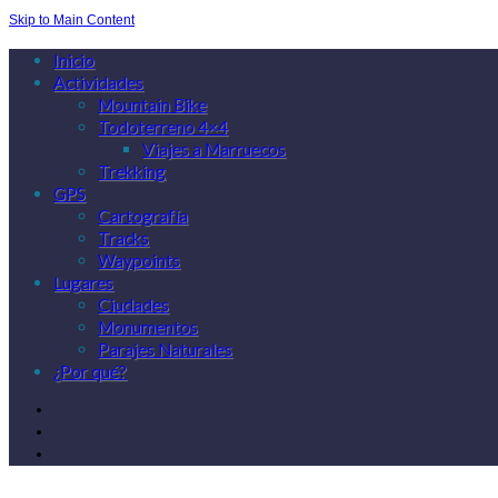
Skip to Main Content
Inicio
Actividades
Mountain Bike
Todoterreno 4×4
Viajes a Marruecos
Trekking
GPS
Cartografía
Tracks
Waypoints
Lugares
Ciudades
Monumentos
Parajes Naturales
¿Por qué?