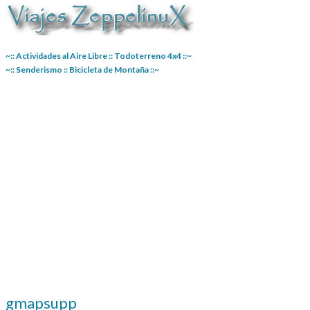
~:: Actividades al Aire Libre :: Todoterreno 4x4 ::~
~:: Senderismo :: Bicicleta de Montaña ::~
gmapsupp