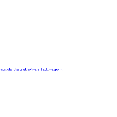
maps
,
qlandkarte gt
,
software
,
track
,
waypoint