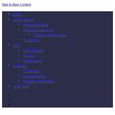
Skip to Main Content
Inicio
Actividades
Mountain Bike
Todoterreno 4×4
Viajes a Marruecos
Trekking
GPS
Cartografía
Tracks
Waypoints
Lugares
Ciudades
Monumentos
Parajes Naturales
¿Por qué?