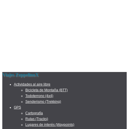
Viajes ZeppelinuX
Actividades al aire libre
Bicicleta de Montaña (BTT)
Todoterrono (4x4)
Senderismo (Trekking)
GPS
Cartografía
Rutas (Tracks)
Lugares de interés (Waypoints)