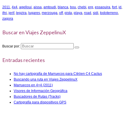
2011
,
4x4
,
agelloui
,
aissa
,
amtoudi
,
blanca
,
bou
,
chebi
,
erg
,
essaouira
,
fort
,
id
,
ifni
,
jerif
,
legzira
,
lugares
,
merzouga
,
off
,
pista
,
playa
,
road
,
sidi
,
todoterreno
,
zagora
Buscar en Viajes ZeppelinuX
Buscar por:
Entradas recientes
No hay cartografía de Marruecos para Citröen C4 Cactus
Buscando una ruta en Viajes ZeppelinuX
Marruecos en 4×4 (2011)
Visores de Información Geográfica
Buscadores de Rutas (Tracks)
Cartografía para dispositivos GPS